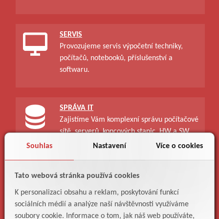
SERVIS
Provozujeme servis výpočetní techniky,
počítačů, notebooků, příslušenství a
softwaru.
SPRÁVA IT
Zajistíme Vám komplexní správu počítačové
sítě, serverů, koncových stanic, HW a SW.
Souhlas
Nastavení
Více o cookies
Tato webová stránka používá cookies
IT ŘEŠENÍ
K personalizaci obsahu a reklam, poskytování funkcí
Navrhneme, vybereme, dodáme a
sociálních médií a analýze naší návštěvnosti využíváme
poskládáme IT řešení dle Vašich potřeb.
soubory cookie. Informace o tom, jak náš web používáte,