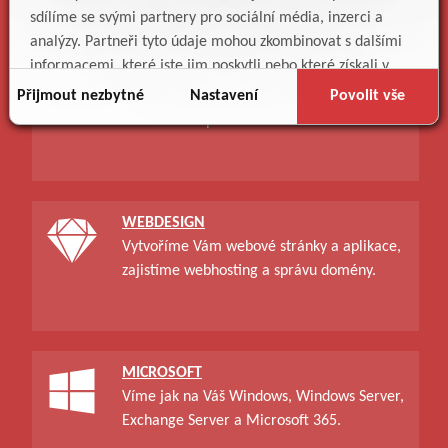
sdílíme se svými partnery pro sociální média, inzerci a
analýzy. Partneři tyto údaje mohou zkombinovat s dalšími
informacemi, které jste jim poskytli nebo které získali v
PODPORA
důsledku toho, že používáte jejich služby.
Přijmout nezbytné
Nastavení
Povolit vše
Zajistíme Vám technickou podporu,
vzdělávání a poradenství v oblasti IT.
WEBDESIGN
Vytvoříme Vám webové stránky a aplikace,
zajistíme webhosting a správu domény.
MICROSOFT
Víme jak na Váš Windows, Windows Server,
Exchange Server a Microsoft 365.