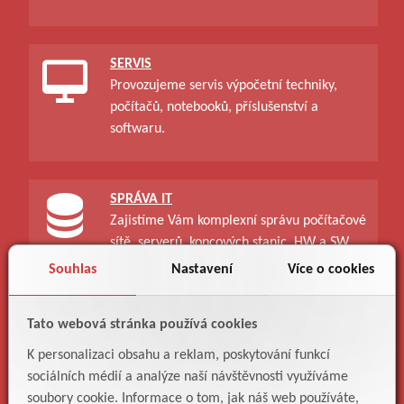
SERVIS
Provozujeme servis výpočetní techniky,
počítačů, notebooků, příslušenství a
softwaru.
SPRÁVA IT
Zajistíme Vám komplexní správu počítačové
sítě, serverů, koncových stanic, HW a SW.
Souhlas
Nastavení
Více o cookies
Tato webová stránka používá cookies
IT ŘEŠENÍ
K personalizaci obsahu a reklam, poskytování funkcí
Navrhneme, vybereme, dodáme a
sociálních médií a analýze naší návštěvnosti využíváme
poskládáme IT řešení dle Vašich potřeb.
soubory cookie. Informace o tom, jak náš web používáte,