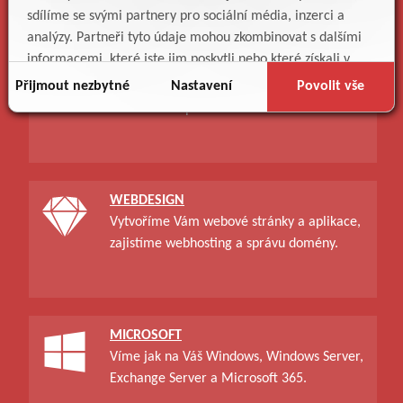
sdílíme se svými partnery pro sociální média, inzerci a
analýzy. Partneři tyto údaje mohou zkombinovat s dalšími
informacemi, které jste jim poskytli nebo které získali v
PODPORA
důsledku toho, že používáte jejich služby.
Přijmout nezbytné
Nastavení
Povolit vše
Zajistíme Vám technickou podporu,
vzdělávání a poradenství v oblasti IT.
WEBDESIGN
Vytvoříme Vám webové stránky a aplikace,
zajistíme webhosting a správu domény.
MICROSOFT
Víme jak na Váš Windows, Windows Server,
Exchange Server a Microsoft 365.