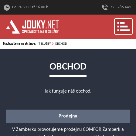
Po-Pá: 9:00 až 16:00 h
725 786 441
Nacházíte se na stránce:
IT SLUŽBY
OBCHOD
OBCHOD
Jak funguje náš obchod.
Prodejna
V Žamberku provozujeme prodejnu COMFOR Žamberk a