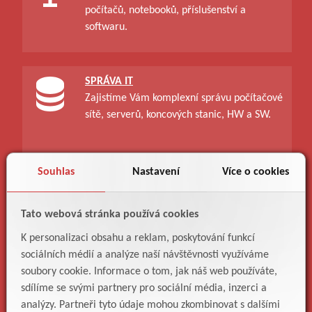
počítačů, notebooků, příslušenství a
softwaru.
SPRÁVA IT
Zajistíme Vám komplexní správu počítačové
sítě, serverů, koncových stanic, HW a SW.
Souhlas
Nastavení
Více o cookies
IT ŘEŠENÍ
Navrhneme, vybereme, dodáme a
Tato webová stránka používá cookies
poskládáme IT řešení dle Vašich potřeb.
K personalizaci obsahu a reklam, poskytování funkcí
sociálních médií a analýze naší návštěvnosti využíváme
soubory cookie. Informace o tom, jak náš web používáte,
sdílíme se svými partnery pro sociální média, inzerci a
PODPORA
analýzy. Partneři tyto údaje mohou zkombinovat s dalšími
Zajistíme Vám technickou podporu,