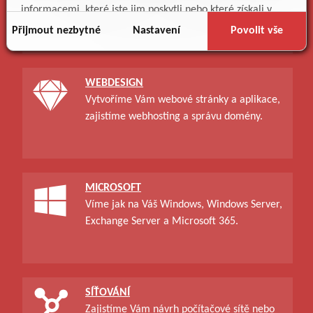
informacemi, které jste jim poskytli nebo které získali v
vzdělávání a poradenství v oblasti IT.
důsledku toho, že používáte jejich služby.
Přijmout nezbytné
Nastavení
Povolit vše
WEBDESIGN
Vytvoříme Vám webové stránky a aplikace,
zajistíme webhosting a správu domény.
MICROSOFT
Víme jak na Váš Windows, Windows Server,
Exchange Server a Microsoft 365.
SÍŤOVÁNÍ
Zajistíme Vám návrh počítačové sítě nebo